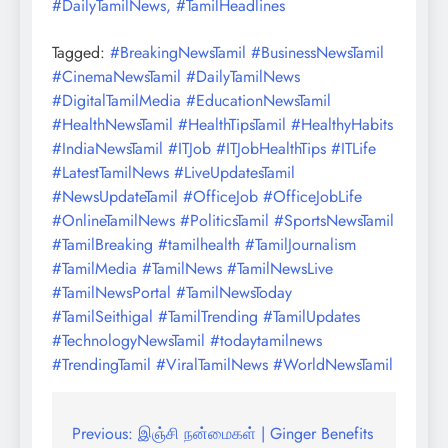
#DailyTamilNews, #TamilHeadlines
Tagged:
#BreakingNewsTamil
#BusinessNewsTamil
#CinemaNewsTamil
#DailyTamilNews
#DigitalTamilMedia
#EducationNewsTamil
#HealthNewsTamil
#HealthTipsTamil
#HealthyHabits
#IndiaNewsTamil
#ITJob
#ITJobHealthTips
#ITLife
#LatestTamilNews
#LiveUpdatesTamil
#NewsUpdateTamil
#OfficeJob
#OfficeJobLife
#OnlineTamilNews
#PoliticsTamil
#SportsNewsTamil
#TamilBreaking
#tamilhealth
#TamilJournalism
#TamilMedia
#TamilNews
#TamilNewsLive
#TamilNewsPortal
#TamilNewsToday
#TamilSeithigal
#TamilTrending
#TamilUpdates
#TechnologyNewsTamil
#todaytamilnews
#TrendingTamil
#ViralTamilNews
#WorldNewsTamil
Post
Previous:
இஞ்சி நன்மைகள் | Ginger Benefits