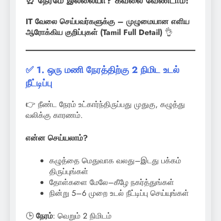
⏰ நேரமே இல்லையா? கவலை வேண்டாம்!
IT வேலை செய்பவர்களுக்கு – முழுமையான எளிய
ஆரோக்கிய குறிப்புகள் (Tamil Full Detail)
👌
✅ 1. ஒரு மணி நேரத்திற்கு 2 நிமிட உடல்
நீட்டிப்பு
👉 நீண்ட நேரம் உட்கார்ந்திருப்பது முதுகு, கழுத்து
வலிக்கு காரணம்.
என்ன செய்யலாம்?
கழுத்தை மெதுவாக வலது–இடது பக்கம்
திருப்புங்கள்
தோள்களை மேலே–கீழே நகர்த்துங்கள்
நின்று 5–6 முறை உடல் நீட்டிப்பு செய்யுங்கள்
🕒
நேரம்
: வெறும் 2 நிமிடம்