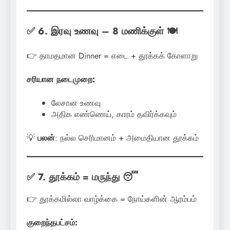
✅ 6. இரவு உணவு – 8 மணிக்குள் 🍽️
👉 தாமதமான Dinner = எடை + தூக்கக் கோளாறு
சரியான நடைமுறை:
லேசான உணவு
அதிக எண்ணெய், காரம் தவிர்க்கவும்
💡
பலன்
: நல்ல செரிமானம் + அமைதியான தூக்கம்
✅ 7. தூக்கம் = மருந்து 😴
👉 தூக்கமில்லா வாழ்க்கை = நோய்களின் ஆரம்பம்
குறைந்தபட்சம்: