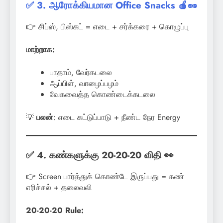
✅ 3. ஆரோக்கியமான Office Snacks 🍎🥜
👉 சிப்ஸ், பிஸ்கட் = எடை + சர்க்கரை + கொழுப்பு
மாற்றாக:
பாதாம், வேர்கடலை
ஆப்பிள், வாழைப்பழம்
வேகவைத்த கொண்டைக்கடலை
💡
பலன்
: எடை கட்டுப்பாடு + நீண்ட நேர Energy
✅ 4. கண்களுக்கு 20-20-20 விதி 👀
👉 Screen பார்த்துக் கொண்டே இருப்பது = கண்
எரிச்சல் + தலைவலி
20-20-20 Rule: