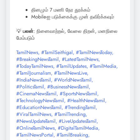
தினமும் 7 மணி நேர தூக்கம்
Mobile-ஐ படுக்கைக்கு முன் தவிர்க்கவும்
💡
பலன்
: நினைவாற்றல், வேலை திறன், மனநிலை
மேம்படும்
TamilNews, #TamilSeithigal, #TamilNewsToday,
#BreakingNewsTamil, #LatestTamilNews,
#TodayTamilNews, #TamilUpdates, #TamilMedia,
#TamilJournalism, #TamilNewsLive,
#IndiaNewsTamil, #WorldNewsTamil,
#PoliticsTamil, #BusinessNewsTamil,
#CinemaNewsTamil, #SportsNewsTamil,
#TechnologyNewsTamil, #HealthNewsTamil,
#EducationNewsTamil, #TrendingTamil,
#ViralTamilNews, #TamilTrending,
#NewsUpdateTamil, #LiveUpdatesTamil,
#OnlineTamilNews, #DigitalTamilMedia,
#TamilNewsPortal, #TamilBreaking,