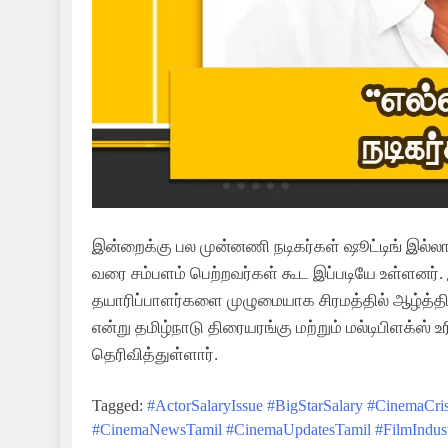
இன்றைக்கு பல முன்னணி நடிகர்கள் ஷூட்டிங் இல்லாம
வரை சம்பளம் பெற்றவர்கள் கூட இப்படியே உள்ளனர்
தயாரிப்பாளர்களை முழுமையாக சிரமத்தில் ஆழ்த்தி
என்று தமிழ்நாடு திரையரங்கு மற்றும் மல்டிபிளக்ஸ் 
தெரிவித்துள்ளார்.
Tagged:
#ActorSalaryIssue
#BigStarSalary
#CinemaCris
#CinemaNewsTamil
#CinemaUpdatesTamil
#FilmIndust