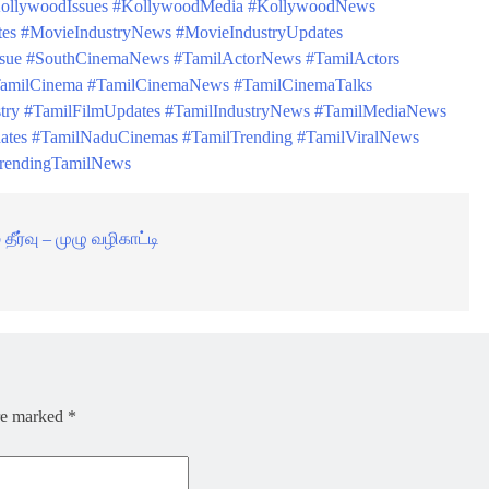
ollywoodIssues
#KollywoodMedia
#KollywoodNews
es
#MovieIndustryNews
#MovieIndustryUpdates
sue
#SouthCinemaNews
#TamilActorNews
#TamilActors
amilCinema
#TamilCinemaNews
#TamilCinemaTalks
try
#TamilFilmUpdates
#TamilIndustryNews
#TamilMediaNews
ates
#TamilNaduCinemas
#TamilTrending
#TamilViralNews
rendingTamilNews
ீர்வு – முழு வழிகாட்டி
are marked
*