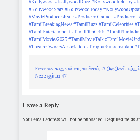
#Kollywood
#KollywoodBuzz
#KollywoodIndustry
#K
#KollywoodStars
#KollywoodToday
#KollywoodUpdat
#MovieProducersIssue
#ProducersCouncil
#ProducersIs
#TamilBreakingNews
#TamilBuzz
#TamilCelebrities
#T
#TamilEntertainment
#TamilFilmCrisis
#TamilFilmIndus
#TamilMovies2025
#TamilMovieTalk
#TamilMovieUpd
#TheatreOwnersAssociation
#TiruppurSubramaniam
#T
Previous:
காதுவலி காரணங்கள், அறிகுறிகள் மற்றும் த
Post
Next:
சூர்யா 47
navigation
Leave a Reply
Your email address will not be published.
Required fields 