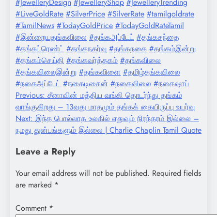
#JewelleryDesign
#JewelleryShop
#JewelleryTrending
#LiveGoldRate
#SilverPrice
#SilverRate
#tamilgoldrate
#TamilNews
#TodayGoldPrice
#TodayGoldRateTamil
#இன்றையதங்கவிலை
#தங்கஅப்டேட்
#தங்கசந்தை
#தங்கட்ரெண்ட்
#தங்கநகர்வு
#தங்கநகை
#தங்கம்இன்று
#தங்கம்செய்தி
#தங்கவர்த்தகம்
#தங்கவிலை
#தங்கவிலைஇன்று
#தங்கவிளை
#தமிழ்தங்கவிலை
#நகைஅப்டேட்
#நகைடிசைன்
#நகைவிலை
#நகைஷாப்
Post
Previous:
சீனாவின் மத்திய வங்கி தொடர்ந்து தங்கம்
வாங்குகிறது – 13வது மாதமும் தங்கக் கையிருப்பு உயர்வு
navigation
Next:
இந்த பொல்லாத உலகில் எதுவும் நிரந்தரம் இல்லை –
நமது துன்பங்களும் இல்லை | Charlie Chaplin Tamil Quote
Leave a Reply
Your email address will not be published.
Required fields
are marked
*
Comment
*