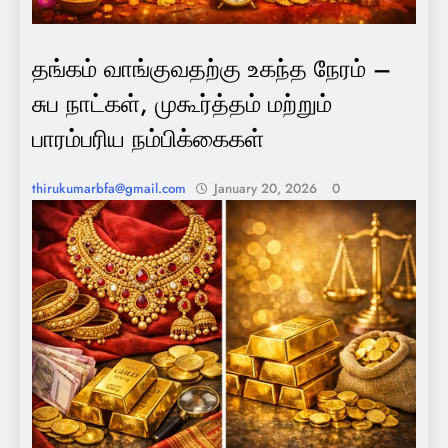
தங்கம் வாங்குவதற்கு உகந்த நேரம் –
சுப நாட்கள், முகூர்த்தம் மற்றும்
பாரம்பரிய நம்பிக்கைகள்
thirukumarbfa@gmail.com
January 20, 2026
0