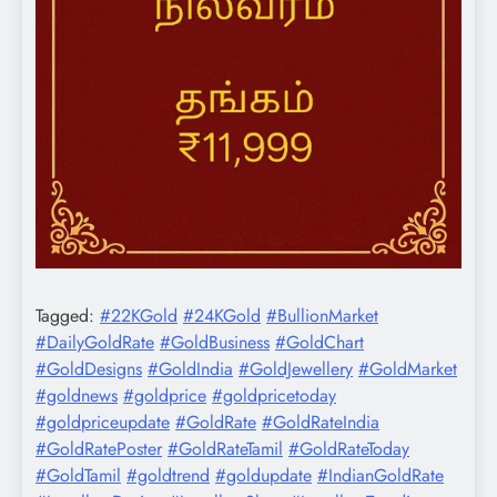
Tagged:
#22KGold
#24KGold
#BullionMarket
#DailyGoldRate
#GoldBusiness
#GoldChart
#GoldDesigns
#GoldIndia
#GoldJewellery
#GoldMarket
#goldnews
#goldprice
#goldpricetoday
#goldpriceupdate
#GoldRate
#GoldRateIndia
#GoldRatePoster
#GoldRateTamil
#GoldRateToday
#GoldTamil
#goldtrend
#goldupdate
#IndianGoldRate