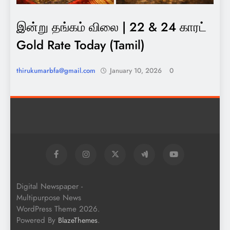
இன்று தங்கம் விலை | 22 & 24 காரட்
Gold Rate Today (Tamil)
thirukumarbfa@gmail.com
January 10, 2026
0
Digital Newspaper -
Multipurpose News
WordPress Theme 2026.
Powered By
.
BlazeThemes