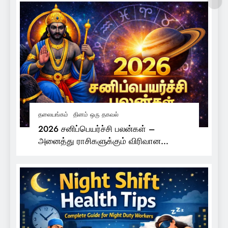
தலையங்கம்
தினம் ஒரு தகவல்
2026 சனிப்பெயர்ச்சி பலன்கள் –
அனைத்து ராசிகளுக்கும் விரிவான
பலன்கள்