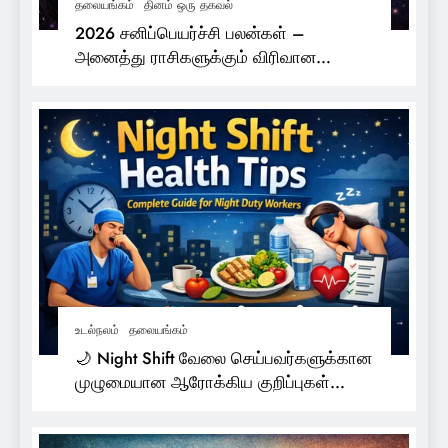
தலையங்கம்
தினம் ஒரு தகவல்
2026 சனிப்பெயர்ச்சி பலன்கள் –
அனைத்து ராசிகளுக்கும் விரிவான
பலன்கள்
உடல்நலம்
தலையங்கம்
🌙 Night Shift வேலை செய்பவர்களுக்கான
முழுமையான ஆரோக்கிய குறிப்புகள்
(Health Tips)