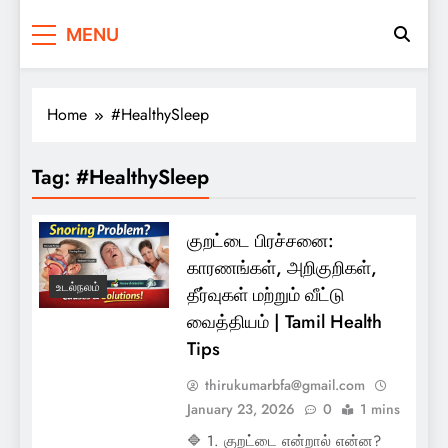
2daynews.in
Breaking Tamil News. Anytime
MENU
Home
#HealthySleep
Tag:
#HealthySleep
குறட்டை பிரச்சனை:
காரணங்கள், அறிகுறிகள்,
உடல்நலம்
தீர்வுகள் மற்றும் வீட்டு
வைத்தியம் | Tamil Health
Tips
thirukumarbfa@gmail.com
January 23, 2026
0
1 mins
🔷 1. குறட்டை என்றால் என்ன?